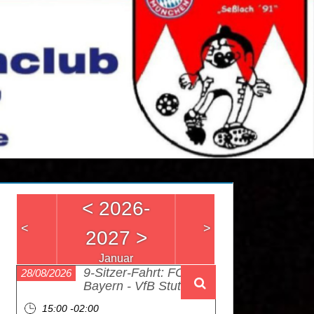
<
2026-
<
>
2027
>
Januar
9-Sitzer-Fahrt: FC
28/08/2026
Bayern - VfB Stuttgart
15:00 -02:00