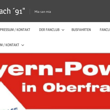
ach ´91"
Mia san mia
PRESSUM / KONTAKT
DER FANCLUB
BUSFAHRTEN
FANCL
M / KONTAKT