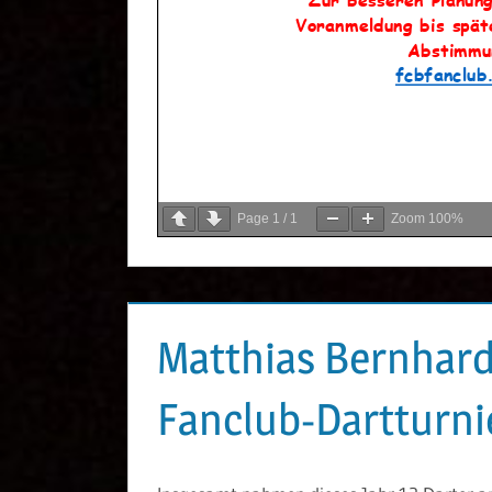
Page
1
/
1
Zoom
100%
Matthias Bernhard
Fanclub-Dartturni