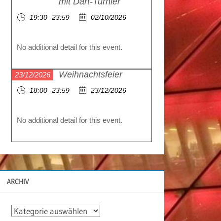
mit Dart-Turnier
19:30 -23:59
02/10/2026
No additional detail for this event.
Weihnachtsfeier
23/12/2026
18:00 -23:59
23/12/2026
No additional detail for this event.
ARCHIV
A