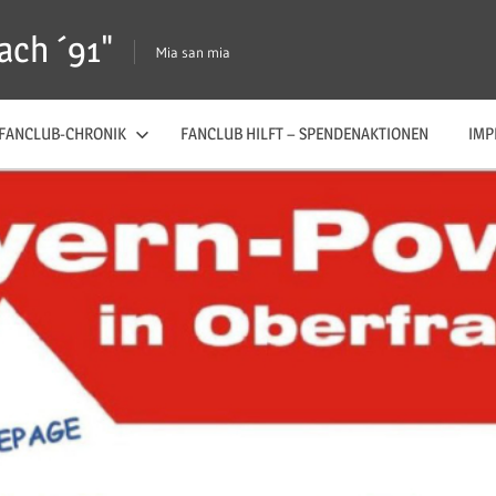
ach ´91"
Mia san mia
FANCLUB-CHRONIK
FANCLUB HILFT – SPENDENAKTIONEN
IMP