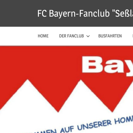
Zum
FC Bayern-Fanclub "Seßl
Inhalt
springen
HOME
DER FANCLUB
BUSFAHRTEN