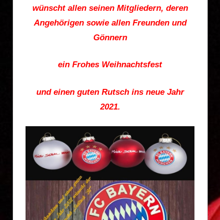
wünscht allen seinen Mitgliedern, deren
Angehörigen sowie allen Freunden und
Gönnern
ein Frohes Weihnachtsfest
und einen guten Rutsch ins neue Jahr
2021.