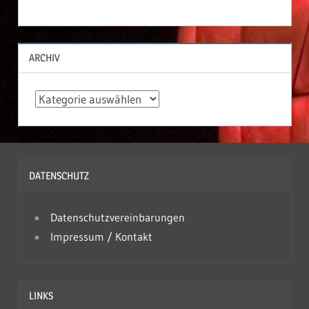
ARCHIV
A
r
c
h
DATENSCHUTZ
i
v
Datenschutzvereinbarungen
Impressum / Kontakt
LINKS