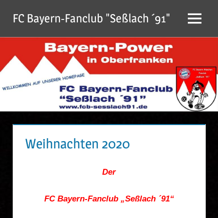
Zum
FC Bayern-Fanclub "Seßlach ´91"
Inhalt
Menu
springen
Weihnachten 2020
Der
FC Bayern-Fanclub „Seßlach ´91“