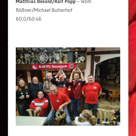
Matthias Besold/Ralf Popp
– Wolfi
Rößner/Michael Butterhof
60:0/60:46