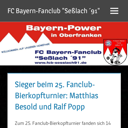
Zum
FC Bayern-Fanclub "Seßlach ´91"
Inhalt
Menu
springen
Sieger beim 25. Fanclub-
Bierkopfturnier: Matthias
Besold und Ralf Popp
Zum 25. Fanclub-Bierkopfturnier fanden sich 14