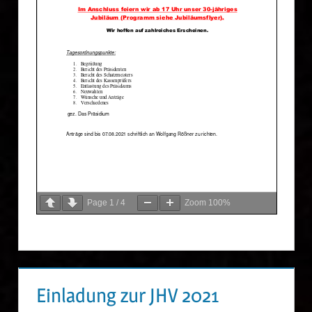
Page
1
/
4
Zoom
100%
Einladung zur JHV 2021