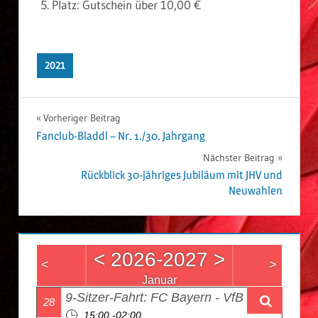
Platz: Gutschein über 10,00 €
2021
Vorheriger Beitrag
Beitrags-
Fanclub-Bladdl – Nr. 1./30. Jahrgang
Nächster Beitrag
Navigation
Rückblick 30-jähriges Jubiläum mit JHV und
Neuwahlen
<
2026-2027
>
<
>
Januar
9-Sitzer-Fahrt: FC Bayern - VfB Stuttgart
28
15:00 -02:00