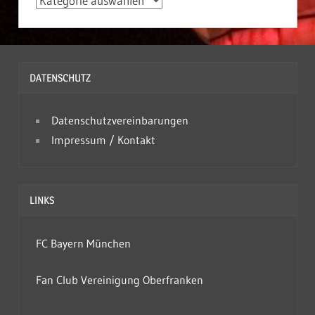
A
r
c
h
DATENSCHUTZ
i
v
Datenschutzvereinbarungen
Impressum / Kontakt
LINKS
FC Bayern München
Fan Club Vereinigung Oberfranken