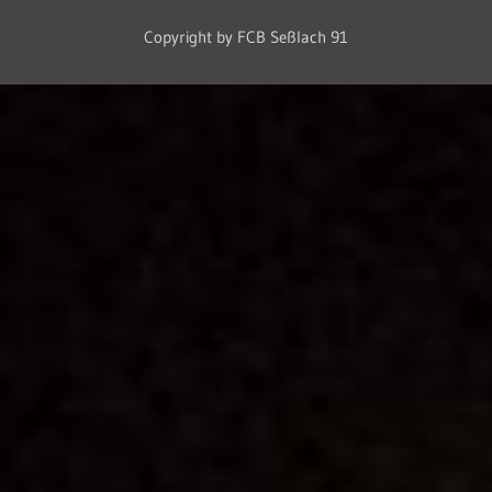
Copyright by FCB Seßlach 91