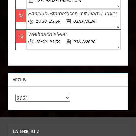
18/09/2026-19/09/2026
Fanclub-Stammtisch mit Dart-Turnier
02
19:30 -23:59
02/10/2026
Weihnachtsfeier
23
18:00 -23:59
23/12/2026
ARCHIV
A
r
c
h
DATENSCHUTZ
i