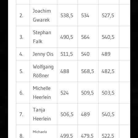
Joachim
2.
538,5
534
527,5
Gwarek
Stephan
3.
490,5
564
540,5
Falk
4.
Jenny Ois
511,5
540
489
Wolfgang
5.
488
568,5
482,5
Rößner
Michelle
6.
524
509,5
503,5
Heerlein
Tanja
7.
506,5
489
540,5
Heerlein
Michaela
8.
499,5
479,5
522,5