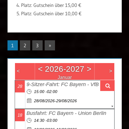
Platz: Gutschein über 15,00 €
Platz: Gutschein über 10,00 €
1
2
3
Nächste
»
Beitragsnavigation
Beiträge
<
2026-2027
>
<
>
Januar
9-Sitzer-Fahrt: FC Bayern - VfB Stuttgart
28
15:00 -02:00
28/08/2026-29/08/2026
Busfahrt: FC Bayern - Union Berlin
18
14:30 -03:00