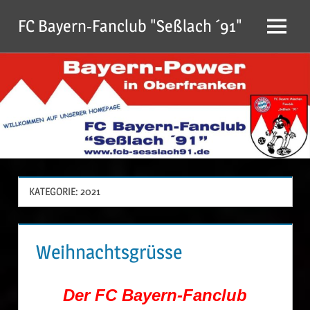
Zum
FC Bayern-Fanclub "Seßlach ´91"
Inhalt
Menu
springen
KATEGORIE:
2021
Weihnachtsgrüsse
Der
FC Bayern-Fanclub