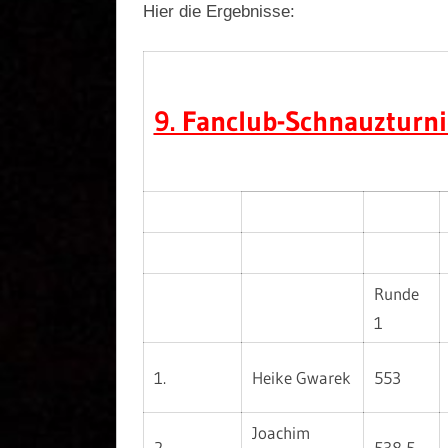
Hier die Ergebnisse:
9. Fanclub-Schnauzturni
Runde
1
1.
Heike Gwarek
553
Joachim
2.
538,5