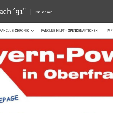
ach ´91"
Mia san mia
FANCLUB-CHRONIK
FANCLUB HILFT – SPENDENAKTIONEN
IMP