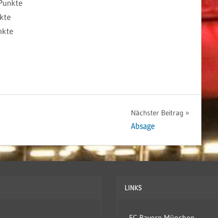
unkte
kte
kte
Nächster Beitrag
Absage
LINKS
FC Bayern München