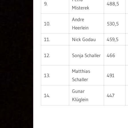
9.
488,5
Misterek
Andre
10.
530,5
Heerlein
11.
Nick Godau
459,5
12.
Sonja Schaller
466
Matthias
13.
491
Schaller
Gunar
14.
447
Klüglein