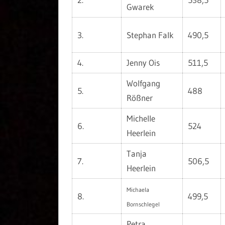
Gwarek
3.
Stephan Falk
490,5
4.
Jenny Ois
511,5
Wolfgang
5.
488
Rößner
Michelle
6.
524
Heerlein
Tanja
7.
506,5
Heerlein
Michaela
8.
499,5
Bornschlegel
Petra