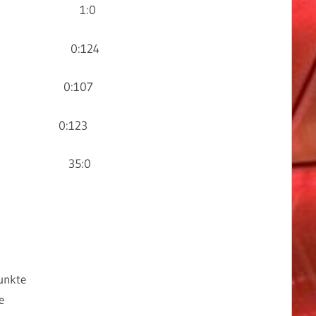
 Godau 1:0
eckert 0:124
ößner 0:107
ckert 0:123
üglein 35:0
unkte
e