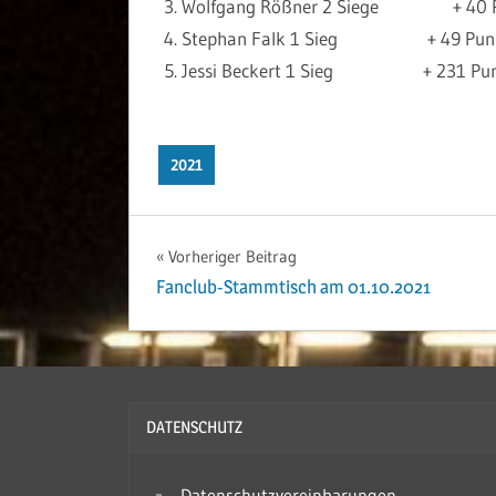
Wolfgang Rößner 2 Siege + 40 P
Stephan Falk 1 Sieg + 49 Pun
Jessi Beckert 1 Sieg + 231 Pun
2021
Vorheriger Beitrag
Beitrags-
Fanclub-Stammtisch am 01.10.2021
Navigation
DATENSCHUTZ
Datenschutzvereinbarungen