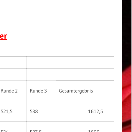
er
Runde 2
Runde 3
Gesamtergebnis
521,5
538
1612,5
534
527,5
1600