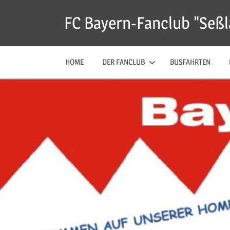
Zum
FC Bayern-Fanclub "Seßl
Inhalt
springen
HOME
DER FANCLUB
BUSFAHRTEN