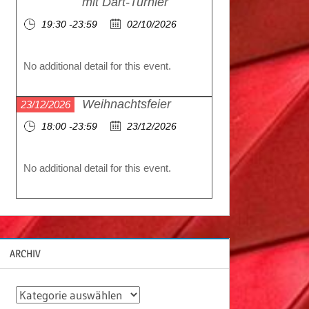
mit Dart-Turnier
19:30 -23:59
02/10/2026
No additional detail for this event.
Weihnachtsfeier
23/12/2026
18:00 -23:59
23/12/2026
No additional detail for this event.
ARCHIV
A