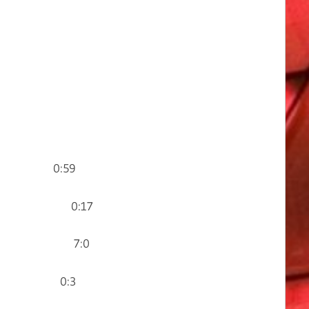
ößner 0:59
n Falk 0:17
üglein 7:0
 Falk 0:3