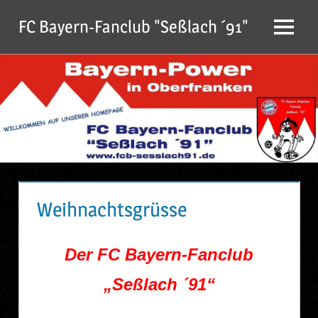
Zum
FC Bayern-Fanclub "Seßlach ´91"
Inhalt
Menu
springen
Weihnachtsgrüsse
Der
FC Bayern-Fanclub
„Seßlach ´91“