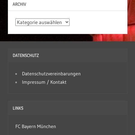
ARCHIV
A
r
c
h
DATENSCHUTZ
i
v
Datenschutzvereinbarungen
Impressum / Kontakt
LINKS
FC Bayern München