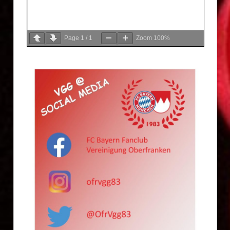
Page
1
/
1
Zoom
100%