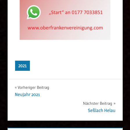
2021
Vorheriger Beitrag
Beitrags-
Neujahr 2021
Nächster Beitrag
Navigation
Seßlach Helau