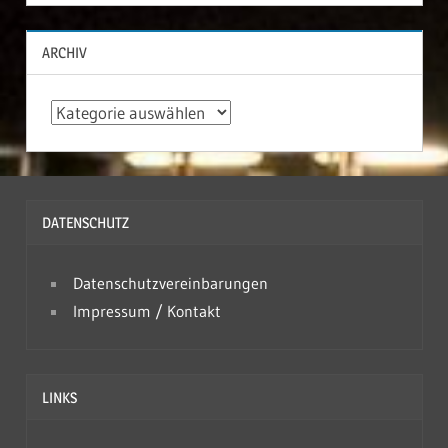
ARCHIV
A
r
c
h
DATENSCHUTZ
i
v
Datenschutzvereinbarungen
Impressum / Kontakt
LINKS