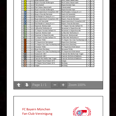
Page
1
/
1
Zoom
100%