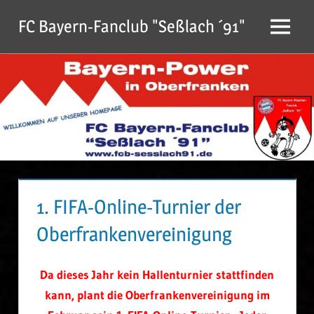
Zum
FC Bayern-Fanclub "Seßlach ´91"
Inhalt
Menu
springen
1. FIFA-Online-Turnier der
Oberfrankenvereinigung
Da dieses Jahr kein Hallenturnier stattfinden
kann, plant die Oberfrankenvereinigung im