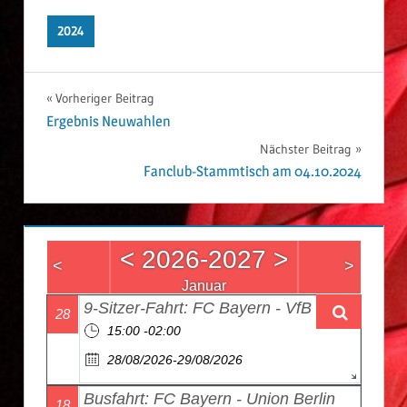
2024
Vorheriger Beitrag
Beitrags-
Ergebnis Neuwahlen
Nächster Beitrag
Navigation
Fanclub-Stammtisch am 04.10.2024
<
2026-2027
>
<
>
Januar
9-Sitzer-Fahrt: FC Bayern - VfB Stuttgart
28
15:00 -02:00
28/08/2026-29/08/2026
Busfahrt: FC Bayern - Union Berlin
18